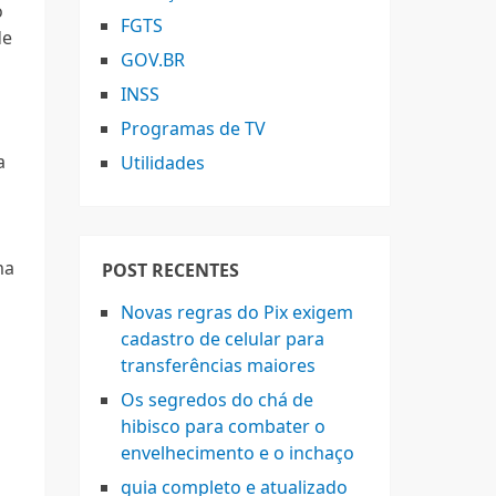
o
FGTS
de
GOV.BR
INSS
Programas de TV
a
Utilidades
ma
POST RECENTES
Novas regras do Pix exigem
cadastro de celular para
transferências maiores
Os segredos do chá de
hibisco para combater o
envelhecimento e o inchaço
guia completo e atualizado