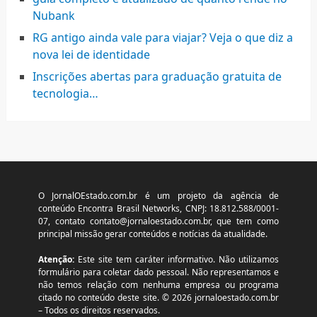
Nubank
RG antigo ainda vale para viajar? Veja o que diz a
nova lei de identidade
Inscrições abertas para graduação gratuita de
tecnologia…
O JornalOEstado.com.br é um projeto da agência de
conteúdo Encontra Brasil Networks, CNPJ: 18.812.588/0001-
07, contato
contato@jornaloestado.com.br
, que tem como
principal missão gerar conteúdos e notícias da atualidade.
Atenção:
Este site tem caráter informativo. Não utilizamos
formulário para coletar dado pessoal. Não representamos e
não temos relação com nenhuma empresa ou programa
citado no conteúdo deste site. © 2026 jornaloestado.com.br
– Todos os direitos reservados.