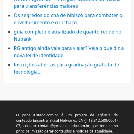
para transferências maiores
Os segredos do chá de hibisco para combater o
envelhecimento e o inchaço
guia completo e atualizado de quanto rende no
Nubank
RG antigo ainda vale para viajar? Veja o que diz a
nova lei de identidade
Inscrições abertas para graduação gratuita de
tecnologia…
O JornalOEstado.com.br é um projeto da agência de
conteúdo Encontra Brasil Networks, CNPJ: 18.812.588/0001-
07, contato
contato@jornaloestado.com.br
, que tem como
principal missão gerar conteúdos e notícias da atualidade.