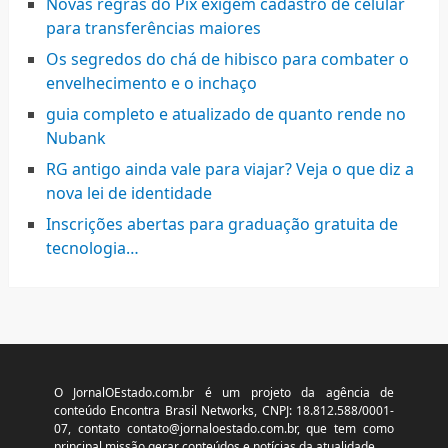
Novas regras do Pix exigem cadastro de celular
para transferências maiores
Os segredos do chá de hibisco para combater o
envelhecimento e o inchaço
guia completo e atualizado de quanto rende no
Nubank
RG antigo ainda vale para viajar? Veja o que diz a
nova lei de identidade
Inscrições abertas para graduação gratuita de
tecnologia…
O JornalOEstado.com.br é um projeto da agência de
conteúdo Encontra Brasil Networks, CNPJ: 18.812.588/0001-
07, contato
contato@jornaloestado.com.br
, que tem como
principal missão gerar conteúdos e notícias da atualidade.