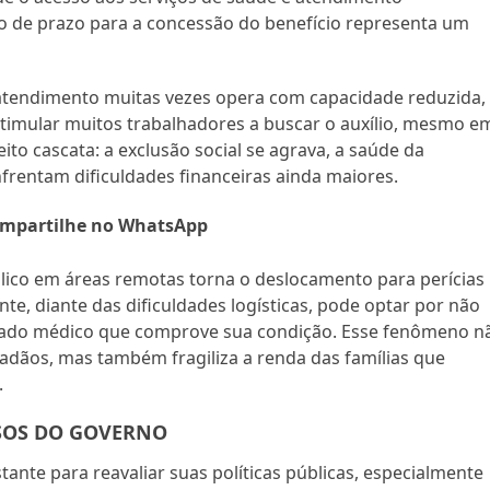
ição de prazo para a concessão do benefício representa um
atendimento muitas vezes opera com capacidade reduzida,
stimular muitos trabalhadores a buscar o auxílio, mesmo e
ito cascata: a exclusão social se agrava, a saúde da
frentam dificuldades financeiras ainda maiores.
mpartilhe no WhatsApp
blico em áreas remotas torna o deslocamento para perícias
te, diante das dificuldades logísticas, pode optar por não
tado médico que comprove sua condição. Esse fenômeno n
idadãos, mas também fragiliza a renda das famílias que
.
SSOS DO GOVERNO
ante para reavaliar suas políticas públicas, especialmente