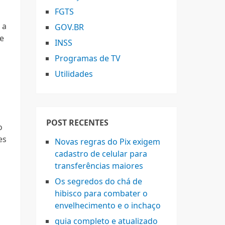
FGTS
 a
GOV.BR
e
INSS
Programas de TV
Utilidades
POST RECENTES
o
es
Novas regras do Pix exigem
cadastro de celular para
transferências maiores
Os segredos do chá de
hibisco para combater o
envelhecimento e o inchaço
guia completo e atualizado