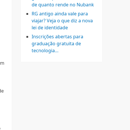
de quanto rende no Nubank
RG antigo ainda vale para
viajar? Veja o que diz a nova
lei de identidade
Inscrições abertas para
graduação gratuita de
tecnologia…
am
s
de
s
e