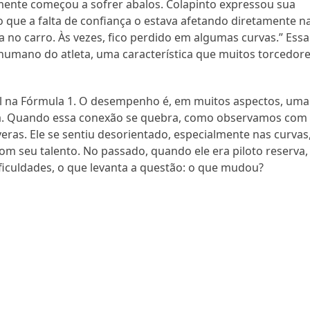
mente começou a sofrer abalos. Colapinto expressou sua
o que a falta de confiança o estava afetando diretamente n
a no carro. Às vezes, fico perdido em algumas curvas.” Essa
humano do atleta, uma característica que muitos torcedor
tal na Fórmula 1. O desempenho é, em muitos aspectos, uma
ina. Quando essa conexão se quebra, como observamos com
ras. Ele se sentiu desorientado, especialmente nas curvas,
com seu talento. No passado, quando ele era piloto reserva,
iculdades, o que levanta a questão: o que mudou?