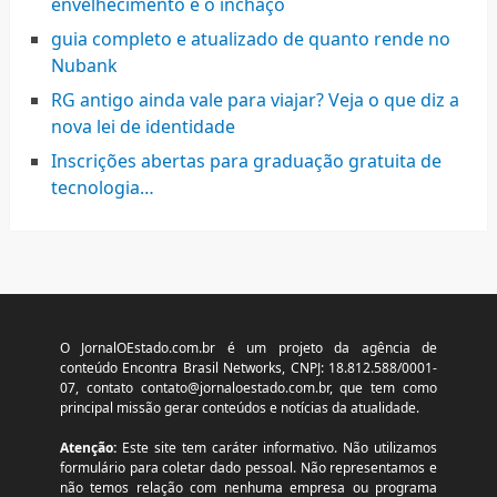
envelhecimento e o inchaço
guia completo e atualizado de quanto rende no
Nubank
RG antigo ainda vale para viajar? Veja o que diz a
nova lei de identidade
Inscrições abertas para graduação gratuita de
tecnologia…
O JornalOEstado.com.br é um projeto da agência de
conteúdo Encontra Brasil Networks, CNPJ: 18.812.588/0001-
07, contato
contato@jornaloestado.com.br
, que tem como
principal missão gerar conteúdos e notícias da atualidade.
Atenção:
Este site tem caráter informativo. Não utilizamos
formulário para coletar dado pessoal. Não representamos e
não temos relação com nenhuma empresa ou programa