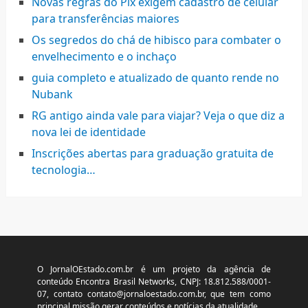
Novas regras do Pix exigem cadastro de celular
para transferências maiores
Os segredos do chá de hibisco para combater o
envelhecimento e o inchaço
guia completo e atualizado de quanto rende no
Nubank
RG antigo ainda vale para viajar? Veja o que diz a
nova lei de identidade
Inscrições abertas para graduação gratuita de
tecnologia…
O JornalOEstado.com.br é um projeto da agência de
conteúdo Encontra Brasil Networks, CNPJ: 18.812.588/0001-
07, contato
contato@jornaloestado.com.br
, que tem como
principal missão gerar conteúdos e notícias da atualidade.