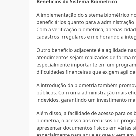
Benefícios do Sistema Biométrico
A implementação do sistema biométrico no B
beneficiários quanto para a administração 
Com a verificação biométrica, apenas cidad
cadastros irregulares e melhorando a inte
Outro benefício adjacente é a agilidade n
atendimentos sejam realizados de forma mai
especialmente importante em um programa 
dificuldades financeiras que exigem agilid
A introdução da biometria também promov
públicos. Com uma administração mais efi
indevidos, garantindo um investimento mais 
Além disso, a facilidade de acesso para os b
biometria, o acesso aos recursos do progr
apresentar documentos físicos em várias s
especialmente para aqueles que vivem em 