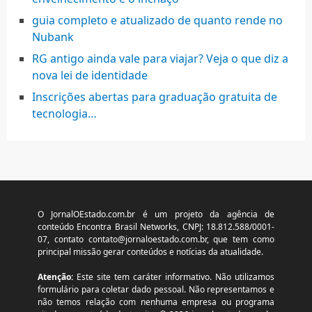
guia completo e atualizado de quanto rende no
Nubank
RG antigo ainda vale para viajar? Veja o que diz a
nova lei de identidade
Inscrições abertas para graduação gratuita de
tecnologia…
O JornalOEstado.com.br é um projeto da agência de
conteúdo Encontra Brasil Networks, CNPJ: 18.812.588/0001-
07, contato
contato@jornaloestado.com.br
, que tem como
principal missão gerar conteúdos e notícias da atualidade.
Atenção:
Este site tem caráter informativo. Não utilizamos
formulário para coletar dado pessoal. Não representamos e
não temos relação com nenhuma empresa ou programa