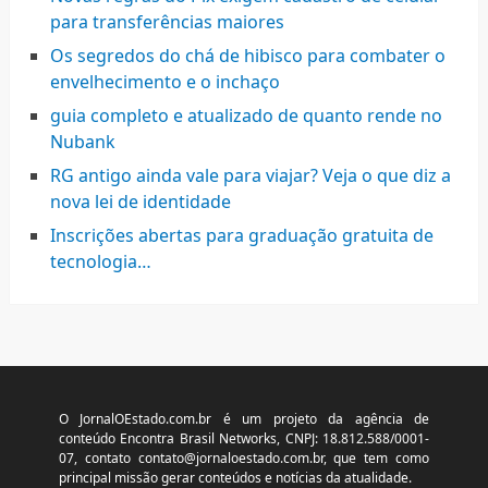
para transferências maiores
Os segredos do chá de hibisco para combater o
envelhecimento e o inchaço
guia completo e atualizado de quanto rende no
Nubank
RG antigo ainda vale para viajar? Veja o que diz a
nova lei de identidade
Inscrições abertas para graduação gratuita de
tecnologia…
O JornalOEstado.com.br é um projeto da agência de
conteúdo Encontra Brasil Networks, CNPJ: 18.812.588/0001-
07, contato
contato@jornaloestado.com.br
, que tem como
principal missão gerar conteúdos e notícias da atualidade.