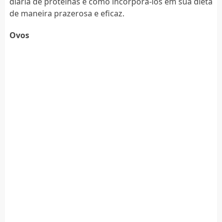
diária de proteínas e como incorporá-los em sua dieta
de maneira prazerosa e eficaz.
Ovos