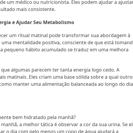
 de um médico ou nutricionista. Eles podem ajudar a ajusta
sultado mais consistente.
ergia e Ajudar Seu Metabolismo
ecer um ritual matinal pode transformar sua abordagem à
 uma mentalidade positiva, consciente de que está toman
ada pequeno hábito acumulado se traduz em uma melhora
 que algumas parecem ter tanta energia logo cedo. A
is matinais. Eles criam uma base sólida sobre a qual outro
 como manter uma alimentação balanceada ao longo do dia
lmente bem hidratado pela manhã?
anhã, a melhor tática é observar a cor da sua urina. Se e
çar o dia com pelo menos um copo de água ajudará a