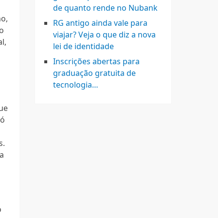
de quanto rende no Nubank
o,
RG antigo ainda vale para
o
viajar? Veja o que diz a nova
l,
lei de identidade
Inscrições abertas para
graduação gratuita de
tecnologia…
que
só
,
s.
a
o