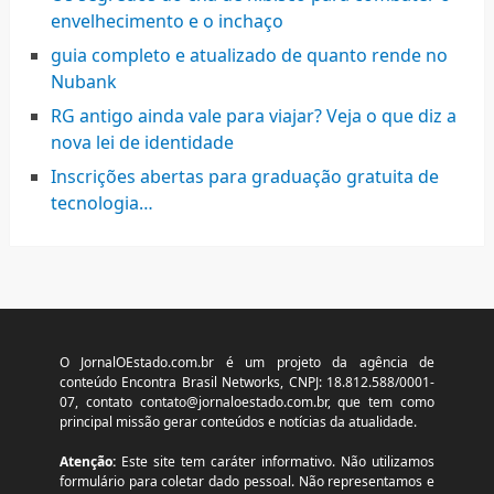
envelhecimento e o inchaço
guia completo e atualizado de quanto rende no
Nubank
RG antigo ainda vale para viajar? Veja o que diz a
nova lei de identidade
Inscrições abertas para graduação gratuita de
tecnologia…
O JornalOEstado.com.br é um projeto da agência de
conteúdo Encontra Brasil Networks, CNPJ: 18.812.588/0001-
07, contato
contato@jornaloestado.com.br
, que tem como
principal missão gerar conteúdos e notícias da atualidade.
Atenção:
Este site tem caráter informativo. Não utilizamos
formulário para coletar dado pessoal. Não representamos e