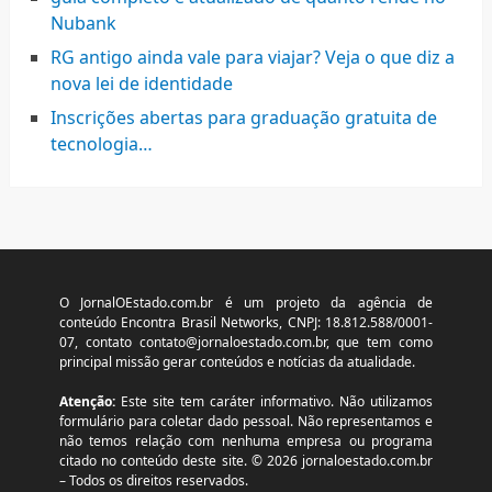
Nubank
RG antigo ainda vale para viajar? Veja o que diz a
nova lei de identidade
Inscrições abertas para graduação gratuita de
tecnologia…
O JornalOEstado.com.br é um projeto da agência de
conteúdo Encontra Brasil Networks, CNPJ: 18.812.588/0001-
07, contato
contato@jornaloestado.com.br
, que tem como
principal missão gerar conteúdos e notícias da atualidade.
Atenção:
Este site tem caráter informativo. Não utilizamos
formulário para coletar dado pessoal. Não representamos e
não temos relação com nenhuma empresa ou programa
citado no conteúdo deste site. © 2026 jornaloestado.com.br
– Todos os direitos reservados.