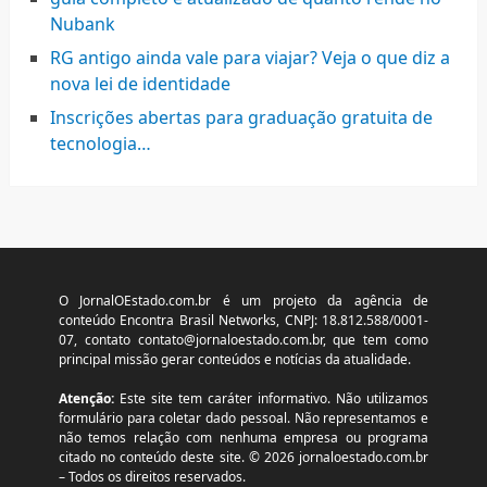
Nubank
RG antigo ainda vale para viajar? Veja o que diz a
nova lei de identidade
Inscrições abertas para graduação gratuita de
tecnologia…
O JornalOEstado.com.br é um projeto da agência de
conteúdo Encontra Brasil Networks, CNPJ: 18.812.588/0001-
07, contato
contato@jornaloestado.com.br
, que tem como
principal missão gerar conteúdos e notícias da atualidade.
Atenção:
Este site tem caráter informativo. Não utilizamos
formulário para coletar dado pessoal. Não representamos e
não temos relação com nenhuma empresa ou programa
citado no conteúdo deste site. © 2026 jornaloestado.com.br
– Todos os direitos reservados.