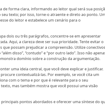
 de forma clara, informando ao leitor qual será sua posiç
 seu texto; por isso, torne-o atraente e direto ao ponto. U
esse do leitor e estabelece um cenário para o
a dois ou três parágrafos, concentre-se em apresentar
a. Aqui, a clareza deve ser sua prioridade. Tente evitar o
eis que possam prejudicar a compreensão. Utilize conectivo
o “além disso”, “contudo” e “por outro lado”. Isso não apena
demonstra domínio sobre a construção da argumentação.
er uma ideia central, que você deve explicar e justificar.
procure contextualizá-las. Por exemplo, se você cita um
aciona com o tema e por que é relevante para o seu
 texto, mas também mostra que você possui uma visão
 principais pontos abordados e oferecer uma síntese do q