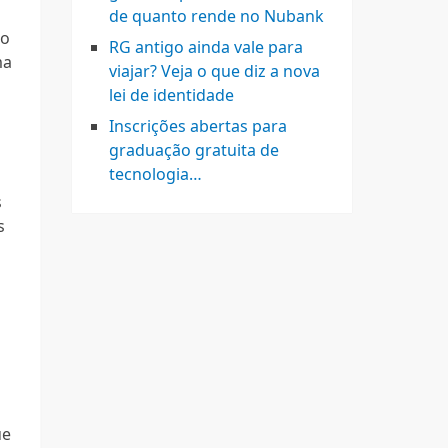
de quanto rende no Nubank
ão
RG antigo ainda vale para
ma
viajar? Veja o que diz a nova
lei de identidade
Inscrições abertas para
graduação gratuita de
tecnologia…
s
s
ue