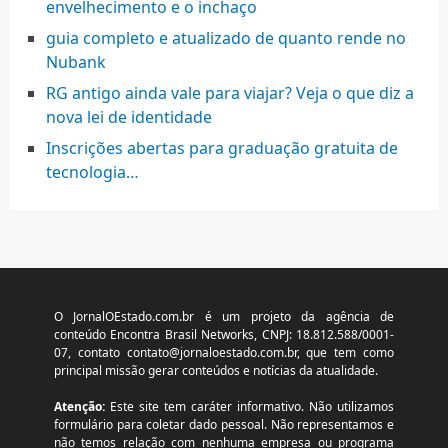
envelhecimento e o inchaço
guia completo e atualizado de quanto rende no
Nubank
RG antigo ainda vale para viajar? Veja o que diz a
nova lei de identidade
Inscrições abertas para graduação gratuita de
tecnologia…
O JornalOEstado.com.br é um projeto da agência de
conteúdo Encontra Brasil Networks, CNPJ: 18.812.588/0001-
07, contato
contato@jornaloestado.com.br
, que tem como
principal missão gerar conteúdos e notícias da atualidade.
Atenção:
Este site tem caráter informativo. Não utilizamos
formulário para coletar dado pessoal. Não representamos e
não temos relação com nenhuma empresa ou programa